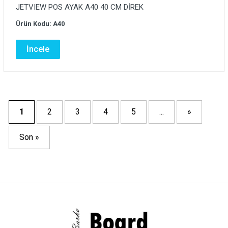
JETVIEW POS AYAK A40 40 CM DİREK
Ürün Kodu: A40
İncele
1
2
3
4
5
...
»
Son »