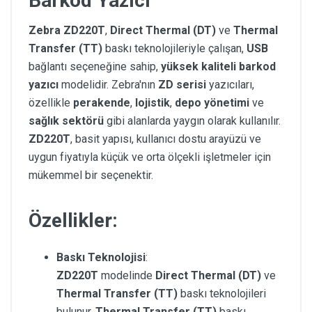
Barkod Yazıcı
Zebra ZD220T
,
Direct Thermal (DT)
ve
Thermal
Transfer (TT)
baskı teknolojileriyle çalışan,
USB
bağlantı seçeneğine sahip,
yüksek kaliteli barkod
yazıcı
modelidir. Zebra'nın
ZD serisi
yazıcıları,
özellikle
perakende
,
lojistik
,
depo yönetimi
ve
sağlık sektörü
gibi alanlarda yaygın olarak kullanılır.
ZD220T
, basit yapısı, kullanıcı dostu arayüzü ve
uygun fiyatıyla küçük ve orta ölçekli işletmeler için
mükemmel bir seçenektir.
Özellikler:
Baskı Teknolojisi
:
ZD220T
modelinde
Direct Thermal (DT)
ve
Thermal Transfer (TT)
baskı teknolojileri
bulunur.
Thermal Transfer (TT)
baskı