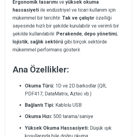
Ergonomik tasarımı
ve
yüksek okuma
hassasiyeti
ile endüstriyel ve ticari kullanım için
mükemmel bir tercihtir.
Tak ve çalıştır
özelliği
sayesinde hızlı bir şekilde kurulabilir ve verimli bir
şekilde kullanılabilir.
Perakende
,
depo yönetimi
,
lojistik
,
sağlık sektörü
gibi birçok sektörde
mükemmel performans gösterir.
Ana Özellikler:
Okuma Türü:
1D ve 2D barkodlar (QR,
PDF417, DataMatrix, Aztec vb.)
Bağlantı Tipi:
Kablolu USB
Okuma Hızı:
500 tarama/saniye
Yüksek Okuma Hassasiyeti:
Düşük ışık
koşullarında bile doğru okuma