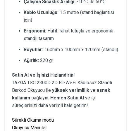
Çalışma Sıcaklık Aralığı:
-10°C ile 50°C
Kablo Uzunluğu:
1.5 metre (stand bağlantısı
için)
Ergonomi:
Hafif, rahat tutuşlu ve ergonomik
standlı tasarım
Boyutlar:
160mm x 100mm x 120mm (standlı)
Ağırlık:
220 gr
Satın Al ve İşinizi Hızlandırın!
TAZGA TSC 2300D 2D BT-Wi-Fi Kablosuz Standlı
Barkod Okuyucu ile
yüksek verimlilik
ve
esnek
kullanım
sağlayın.
Hemen Satın Al
ve iş
süreçlerinizi daha verimli hale getirin!
Sürekli Okuma modu
Okuyucu Manulel