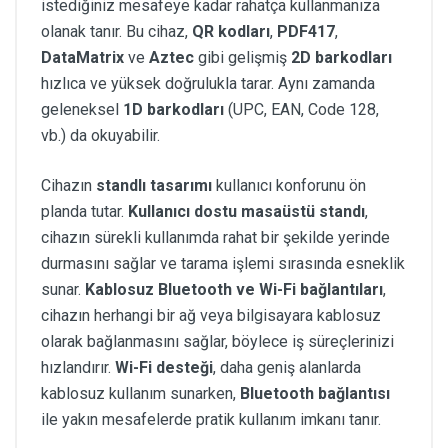
istediğiniz mesafeye kadar rahatça kullanmanıza
olanak tanır. Bu cihaz,
QR kodları
,
PDF417
,
DataMatrix
ve
Aztec
gibi gelişmiş
2D barkodları
hızlıca ve yüksek doğrulukla tarar. Aynı zamanda
geleneksel
1D barkodları
(UPC, EAN, Code 128,
vb.) da okuyabilir.
Cihazın
standlı tasarımı
kullanıcı konforunu ön
planda tutar.
Kullanıcı dostu masaüstü standı
,
cihazın sürekli kullanımda rahat bir şekilde yerinde
durmasını sağlar ve tarama işlemi sırasında esneklik
sunar.
Kablosuz Bluetooth ve Wi-Fi bağlantıları
,
cihazın herhangi bir ağ veya bilgisayara kablosuz
olarak bağlanmasını sağlar, böylece iş süreçlerinizi
hızlandırır.
Wi-Fi desteği
, daha geniş alanlarda
kablosuz kullanım sunarken,
Bluetooth bağlantısı
ile yakın mesafelerde pratik kullanım imkanı tanır.