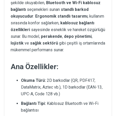
şekilde okuyabilen,
Bluetooth ve Wi-Fi kablosuz
bağlantı
seçenekleri sunan
standlı barkod
okuyucudur
.
Ergonomik standlı tasarımı
, kullanım
sırasında konfor sağlarken,
kablosuz bağlantı
özellikleri
sayesinde esneklik ve hareket özgürlüğü
sunar. Bu model,
perakende
,
depo yönetimi
,
lojistik
ve
sağlık sektörü
gibi çeşitli iş ortamlarında
mükemmel performans sunar.
Ana Özellikler:
Okuma Türü:
2D barkodlar (QR, PDF417,
DataMatrix, Aztec vb.), 1D barkodlar (EAN-13,
UPC-A, Code 128 vb.)
Bağlantı Tipi:
Kablosuz Bluetooth ve Wi-Fi
bağlantısı