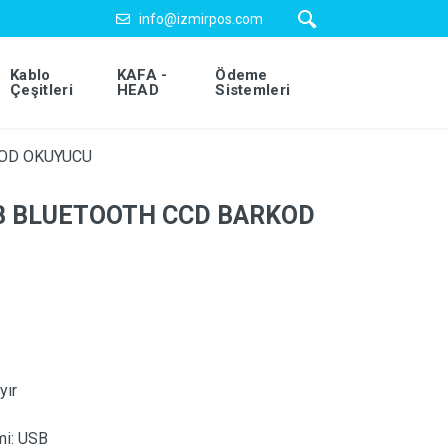
info@izmirpos.com
Kablo
KAFA -
Ödeme
Çeşitleri
HEAD
Sistemleri
KOD OKUYUCU
B BLUETOOTH CCD BARKOD
yır
mi:
USB