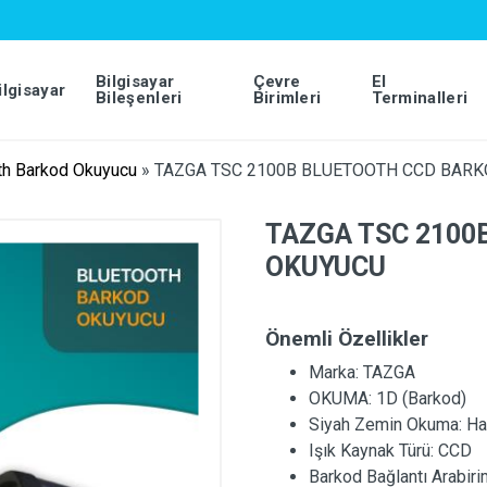
Bilgisayar
Çevre
El
ilgisayar
Bileşenleri
Birimleri
Terminalleri
th Barkod Okuyucu
»
TAZGA TSC 2100B BLUETOOTH CCD BAR
TAZGA TSC 2100
OKUYUCU
Önemli Özellikler
Marka:
TAZGA
OKUMA:
1D (Barkod)
Siyah Zemin Okuma:
Ha
Işık Kaynak Türü:
CCD
Barkod Bağlantı Arabiri