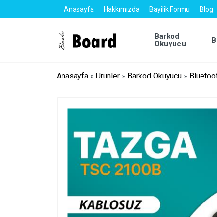
Anasayfa
Hakkımızda
Bayilik Formu
Blog
Barkod
B
Okuyucu
Anasayfa
»
Urunler
»
Barkod Okuyucu
»
Bluetoo