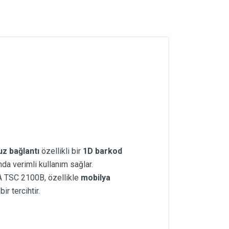
z bağlantı
özellikli bir
1D barkod
ında verimli kullanım sağlar.
GA TSC 2100B, özellikle
mobilya
r tercihtir.