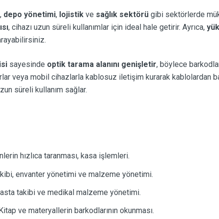
,
depo yönetimi
,
lojistik
ve
sağlık sektörü
gibi sektörlerde mü
ısı
, cihazı uzun süreli kullanımlar için ideal hale getirir. Ayrıca,
yük
rayabilirsiniz.
si
sayesinde
optik tarama alanını genişletir
, böylece barkodları
rlar veya mobil cihazlarla kablosuz iletişim kurarak kablolardan ba
zun süreli kullanım sağlar.
lerin hızlıca taranması, kasa işlemleri.
kibi, envanter yönetimi ve malzeme yönetimi.
 hasta takibi ve medikal malzeme yönetimi.
itap ve materyallerin barkodlarının okunması.