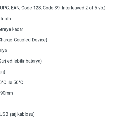
UPC, EAN, Code 128, Code 39, Interleaved 2 of 5 vb.)
tooth
treye kadar
harge-Coupled Device)
niye
rj edilebilir batarya)
rj)
0°C ile 50°C
 90mm
USB şarj kablosu)