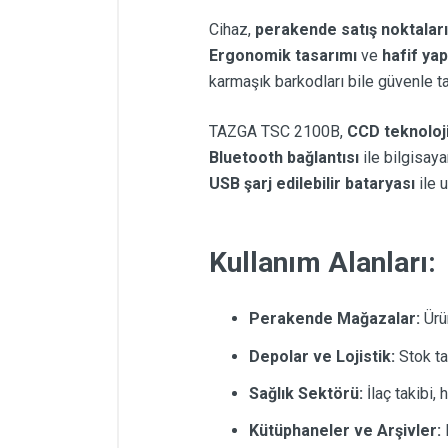
Cihaz,
perakende satış noktaları
Ergonomik tasarımı
ve
hafif yap
karmaşık barkodları bile güvenle ta
TAZGA TSC 2100B,
CCD teknoloji
Bluetooth bağlantısı
ile bilgisaya
USB şarj edilebilir bataryası
ile u
Kullanım Alanları:
Perakende Mağazalar:
Ürün
Depolar ve Lojistik:
Stok ta
Sağlık Sektörü:
İlaç takibi,
Kütüphaneler ve Arşivler:
K