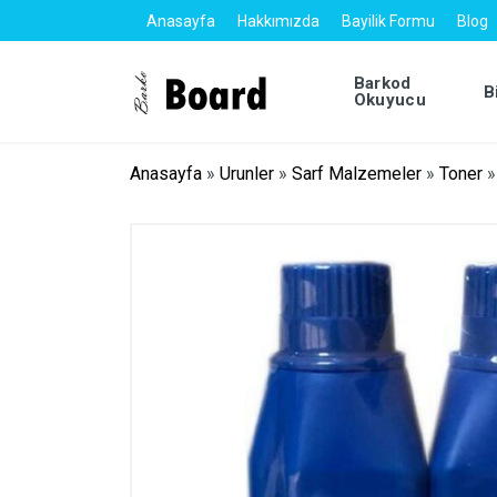
Anasayfa
Hakkımızda
Bayilik Formu
Blog
Barkod
B
Okuyucu
Anasayfa
»
Urunler
»
Sarf Malzemeler
»
Toner
»