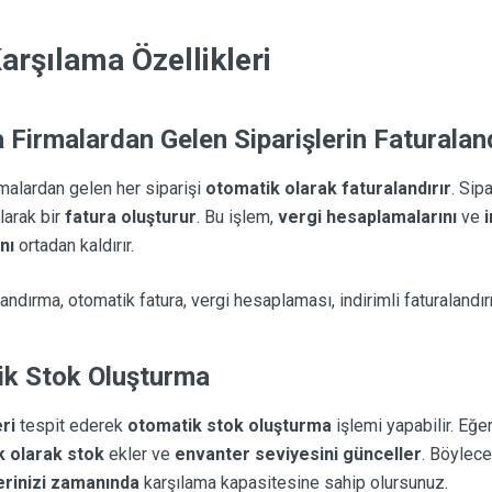
arşılama Özellikleri
 Firmalardan Gelen Siparişlerin Faturalan
malardan gelen her siparişi
otomatik olarak faturalandırır
. Sip
larak bir
fatura oluşturur
. Bu işlem,
vergi hesaplamalarını
ve
nı
ortadan kaldırır.
alandırma, otomatik fatura, vergi hesaplaması, indirimli faturalandı
ik Stok Oluşturma
ri
tespit ederek
otomatik stok oluşturma
işlemi yapabilir. Eğe
k olarak stok
ekler ve
envanter seviyesini günceller
. Böylece
lerinizi zamanında
karşılama kapasitesine sahip olursunuz.