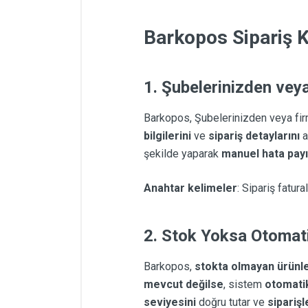
Barkopos Sipariş K
1.
Şubelerinizden veya
Barkopos, Şubelerinizden veya fir
bilgilerini
ve
sipariş detaylarını
a
şekilde yaparak
manuel hata payı
Anahtar kelimeler
: Sipariş fatur
2.
Stok Yoksa Otomat
Barkopos,
stokta olmayan ürünle
mevcut değilse
, sistem
otomati
seviyesini
doğru tutar ve
sipariş