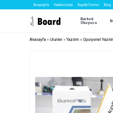
Anasayfa
Hakkımızda
Bayilik Formu
Blog
Barkod
B
Okuyucu
Anasayfa
»
Urunler
»
Yazılım
»
Opsiyonel Yazılı