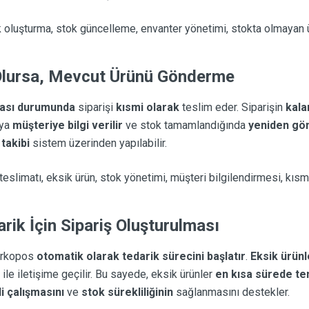
k oluşturma, stok güncelleme, envanter yönetimi, stokta olmayan ü
Olursa, Mevcut Ürünü Gönderme
ması durumunda
siparişi
kısmi olarak
teslim eder. Siparişin
kala
eya
müşteriye bilgi verilir
ve stok tamamlandığında
yeniden gön
 takibi
sistem üzerinden yapılabilir.
 teslimatı, eksik ürün, stok yönetimi, müşteri bilgilendirmesi, kıs
rik İçin Sipariş Oluşturulması
Barkopos
otomatik olarak tedarik sürecini başlatır
.
Eksik ürünl
ile iletişime geçilir. Bu sayede, eksik ürünler
en kısa sürede tem
li çalışmasını
ve
stok sürekliliğinin
sağlanmasını destekler.