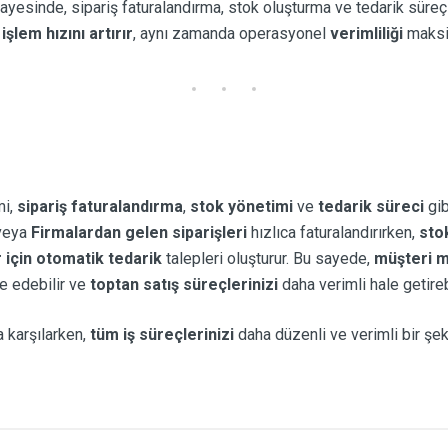
ayesinde, sipariş faturalandırma, stok oluşturma ve tedarik sür
e
işlem hızını artırır
, aynı zamanda operasyonel
verimliliği
maksi
mi,
sipariş faturalandırma
,
stok yönetimi
ve
tedarik süreci
gib
 veya
Firmalardan gelen siparişleri
hızlıca faturalandırırken,
sto
 için otomatik tedarik
talepleri oluşturur. Bu sayede,
müşteri m
e edebilir ve
toptan satış süreçlerinizi
daha verimli hale getireb
a karşılarken,
tüm iş süreçlerinizi
daha düzenli ve verimli bir şek