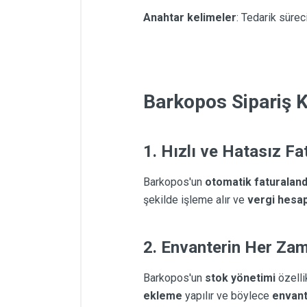
Anahtar kelimeler
: Tedarik sürec
Barkopos Sipariş K
1.
Hızlı ve Hatasız Fa
Barkopos'un
otomatik faturalan
şekilde işleme alır ve
vergi hesap
2.
Envanterin Her Za
Barkopos'un
stok yönetimi
özelli
ekleme
yapılır ve böylece
envant