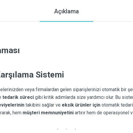
Açıklama
laması
Karşılama Sistemi
belerinizden veya firmalardan gelen siparişlerinizi otomatik bir ş
e
tedarik süreci
gibi kritik adımlarda size yardımcı olur. Bu sist
viyelerinin
takibini sağlar ve
eksik ürünler için
otomatik tedarik
tırarak, hem
müşteri memnuniyetini
artırır hem de operasyonel ve