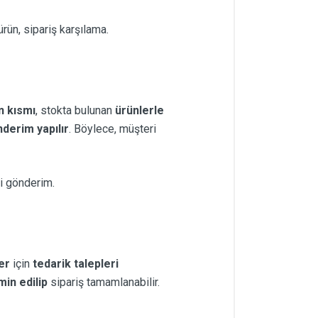
rün, sipariş karşılama.
n kısmı
, stokta bulunan
ürünlerle
derim yapılır
. Böylece, müşteri
mi gönderim.
er
için
tedarik talepleri
in edilip
sipariş tamamlanabilir.