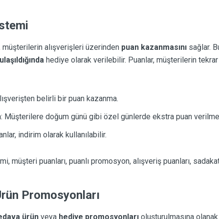
istemi
üşterilerin alışverişleri üzerinden
puan kazanmasını
sağlar. B
ulaşıldığında
hediye olarak verilebilir. Puanlar, müşterilerin tekra
alışverişten belirli bir puan kazanma.
n
: Müşterilere doğum günü gibi özel günlerde ekstra puan verilme
anlar, indirim olarak kullanılabilir.
mi, müşteri puanları, puanlı promosyon, alışveriş puanları, sadakat
Ürün Promosyonları
edava ürün
veya
hediye promosyonları
oluşturulmasına olanak ta