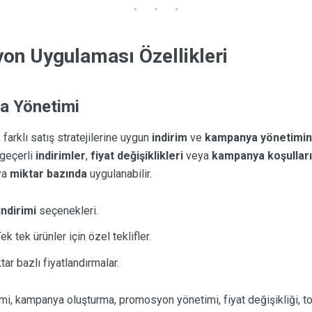
n Uygulaması Özellikleri
ya Yönetimi
rklı satış stratejilerine uygun
indirim
ve
kampanya yönetimin
 geçerli
indirimler
,
fiyat değişiklikleri
veya
kampanya koşulları
ya
miktar bazında
uygulanabilir.
indirimi
seçenekleri.
Tek tek ürünler için özel teklifler.
ktar bazlı fiyatlandırmalar.
imi, kampanya oluşturma, promosyon yönetimi, fiyat değişikliği, top