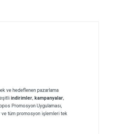
dirmek ve hedeflenen pazarlama
eşitli
indirimler
,
kampanyalar
,
rkopos Promosyon Uygulaması,
lir ve tüm promosyon işlemleri tek