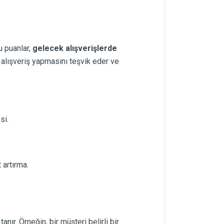
u puanlar,
gelecek alışverişlerde
r alışveriş yapmasını teşvik eder ve
si.
 artırma.
nır. Örneğin, bir müşteri belirli bir