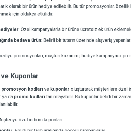
atik olarak bir ürün hediye edilebilir. Bu tür promosyonlar, özellik
anmak
için oldukça etkilidir.
hediyeler
: Özel kampanyalarla bir ürüne ücretsiz ek ürün eklemek
ldığında bedava ürün
: Belirli bir tutarın üzerinde alışveriş yapanl
 hediye promosyonları, müşteri kazanımı, hediye kampanyası, pr
 ve Kuponlar
,
promosyon kodları
ve
kuponlar
oluşturarak müşterilere özel ind
r
ya da
promo kodları
tanımlayabilir. Bu kuponlar belirli bir zaman
nılabilir.
Müşteriye özel indirim kuponları.
yonlar
: Belirli bir tarih aralığında geçerli kampanyalar.