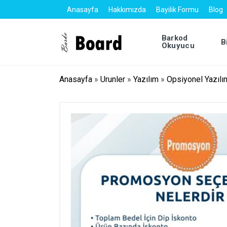
Anasayfa
Hakkımızda
Bayilik Formu
Blog
Barkod
B
Okuyucu
Anasayfa
»
Urunler
»
Yazılım
»
Opsiyonel Yazılı