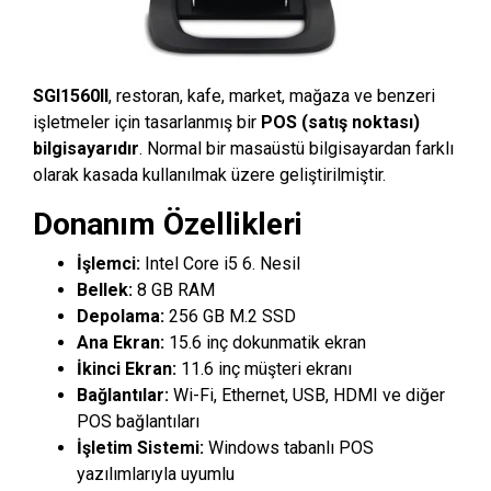
SGI1560II
, restoran, kafe, market, mağaza ve benzeri
işletmeler için tasarlanmış bir
POS (satış noktası)
bilgisayarıdır
. Normal bir masaüstü bilgisayardan farklı
olarak kasada kullanılmak üzere geliştirilmiştir.
Donanım Özellikleri
İşlemci:
Intel Core i5 6. Nesil
Bellek:
8 GB RAM
Depolama:
256 GB M.2 SSD
Ana Ekran:
15.6 inç dokunmatik ekran
İkinci Ekran:
11.6 inç müşteri ekranı
Bağlantılar:
Wi-Fi, Ethernet, USB, HDMI ve diğer
POS bağlantıları
İşletim Sistemi:
Windows tabanlı POS
yazılımlarıyla uyumlu