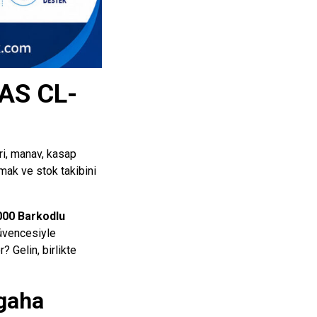
CAS CL-
ri, manav, kasap
mak ve stok takibini
00 Barkodlu
güvencesiyle
? Gelin, birlikte
gaha