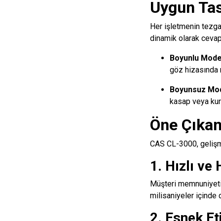
Uygun Ta
Her işletmenin tezgah
dinamik olarak cevap 
Boyunlu Model
göz hizasında r
Boyunsuz Mod
kasap veya kur
Öne Çıkan
CAS CL-3000, gelişmi
1. Hızlı ve
Müşteri memnuniyetin
milisaniyeler içinde 
2. Esnek Et