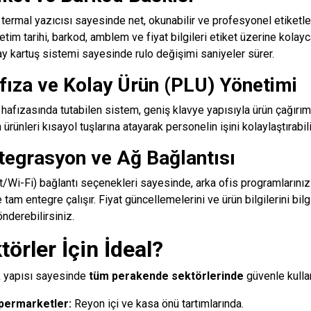
ermal yazıcısı sayesinde net, okunabilir ve profesyonel etiketler
ketim tarihi, barkod, amblem ve fiyat bilgileri etiket üzerine kolayca 
ay kartuş sistemi sayesinde rulo değişimi saniyeler sürer.
fıza ve Kolay Ürün (PLU) Yönetimi
hafızasında tutabilen sistem, geniş klavye yapısıyla ürün çağırım
an ürünleri kısayol tuşlarına atayarak personelin işini kolaylaştırabili
tegrasyon ve Ağ Bağlantısı
t/Wi-Fi) bağlantı seçenekleri sayesinde, arka ofis programlarını
tam entegre çalışır. Fiyat güncellemelerini ve ürün bilgilerini bil
önderebilirsiniz.
örler İçin İdeal?
 yapısı sayesinde
tüm perakende sektörlerinde
güvenle kullanı
permarketler:
Reyon içi ve kasa önü tartımlarında.