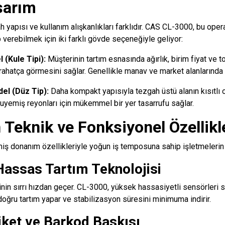
sarım
 yapısı ve kullanım alışkanlıkları farklıdır. CAS CL-3000, bu oper
verebilmek için iki farklı gövde seçeneğiyle geliyor:
 (Kule Tipi):
Müşterinin tartım esnasında ağırlık, birim fiyat ve to
ahatça görmesini sağlar. Genellikle manav ve market alanlarında te
el (Düz Tip):
Daha kompakt yapısıyla tezgah üstü alanın kısıtlı o
uyemiş reyonları için mükemmel bir yer tasarrufu sağlar.
 Teknik ve Fonksiyonel Özellikl
ş donanım özellikleriyle yoğun iş temposuna sahip işletmelerin t
 Hassas Tartım Teknolojisi
in sırrı hızdan geçer. CL-3000, yüksek hassasiyetli sensörleri 
doğru tartım yapar ve stabilizasyon süresini minimuma indirir.
iket ve Barkod Baskısı