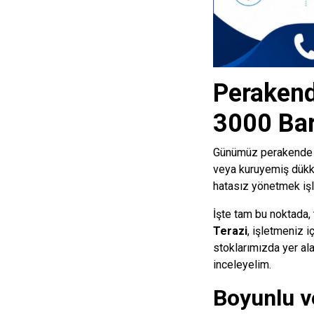
Perakend
3000 Bark
Günümüz perakende dü
veya kuruyemiş dükka
hatasız yönetmek işl
İşte tam bu noktada, 
Terazi
, işletmeniz 
stoklarımızda yer alan
inceleyelim.
Boyunlu v