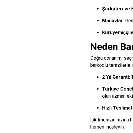
Şarküteri ve 
Manavlar:
Geni
Kuruyemişçile
Neden Ba
Doğru donanımı seçme
barkodlu terazilerle
2 Yıl Garanti:
T
Türkiye Genel
olun uzman eki
Hızlı Teslimat
İşletmenizin hızına h
hemen inceleyin.