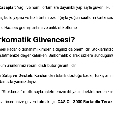
Kasaplar:
Yağlı ve nemli ortamlara dayanıklı yapısıyla güvenli kull
ş kefe yapısı ve hızlı tartım özelliğiyle yoğun saatlerin kurtarıcıs
r:
Hassas gramaj tartımı ve anlık etiketleme.
rkomatik Güvencesi?
k kadar, o donanımı kimden aldığınız da önemlidir. Stoklarımız
 işletmenize değer katarken, Barkomatik olarak sizlere sunduğumuz
üm ürünlerimiz resmi distribütör garantilidir.
i Satış ve Destek:
Kurulumdan teknik desteğe kadar, Türkiye’nin
bimizle yanınızdayız.
:
“Stoklarda!” mottosuyla, işletmenizin ihtiyacını bekletmeden karş
ız, ticaretinize güven katmak için
CAS CL-3000 Barkodlu Teraz