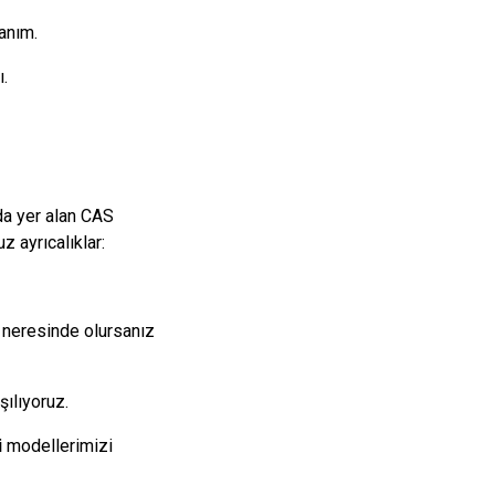
anım.
ı.
da yer alan CAS
 ayrıcalıklar:
 neresinde olursanız
ılıyoruz.
i
modellerimizi