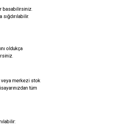
 basabilirsiniz.
sığdırılabilir.
ını oldukça
rsiniz.
z veya merkezi stok
gisayarınızdan tüm
labilir: