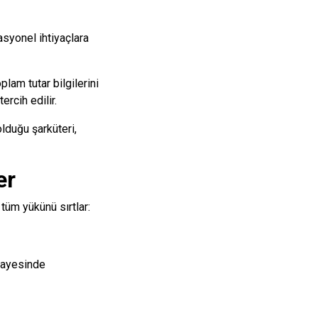
asyonel ihtiyaçlara
plam tutar bilgilerini
rcih edilir.
lduğu şarküteri,
er
üm yükünü sırtlar:
sayesinde