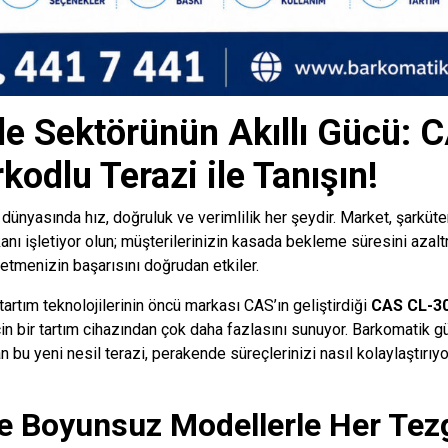
e Sektörünün Akıllı Gücü: 
odlu Terazi ile Tanışın!
nyasında hız, doğruluk ve verimlilik her şeydir. Market, şarküte
nı işletiyor olun; müşterilerinizin kasada bekleme süresini azalt
etmenizin başarısını doğrudan etkiler.
tartım teknolojilerinin öncü markası CAS’ın geliştirdiği
CAS CL-30
için bir tartım cihazından çok daha fazlasını sunuyor. Barkomatik 
 bu yeni nesil terazi, perakende süreçlerinizi nasıl kolaylaştırıyor
e Boyunsuz Modellerle Her Tez