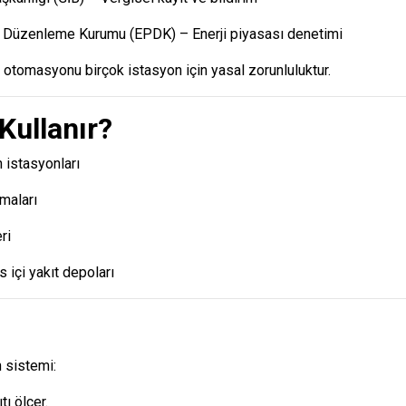
sı Düzenleme Kurumu
(EPDK) – Enerji piyasası denetimi
 otomasyonu birçok istasyon için yasal zorunluluktur.
Kullanır?
n istasyonları
rmaları
ri
s içi yakıt depoları
 sistemi:
ı ölçer.