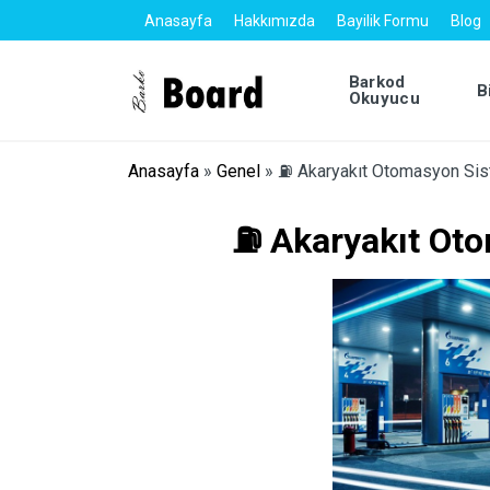
Anasayfa
Hakkımızda
Bayilik Formu
Blog
Barkod
B
Okuyucu
Anasayfa
»
Genel
»
⛽ Akaryakıt Otomasyon Sis
⛽ Akaryakıt Oto