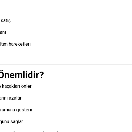
 satış
anı
tım hareketleri
 Önemlidir?
e kaçakları önler
rını azaltır
rumunu gösterir
ğunu sağlar