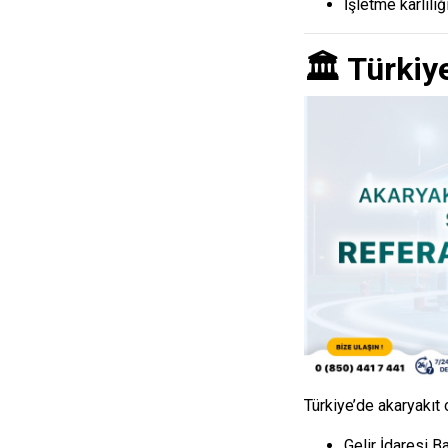
İşletme kârlılı
🏛️ Türkiy
Türkiye’de akaryakıt
Gelir İdaresi B