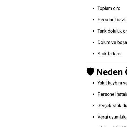
Toplam ciro
Personel bazlı
Tank doluluk or
Dolum ve boşal
Stok farkları
🛡️ Neden
Yakıt kaybını v
Personel hatala
Gerçek stok du
Vergi uyumlulu