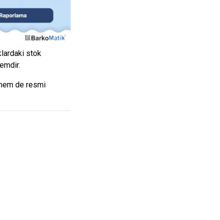
klardaki stok
emdir.
e hem de resmi