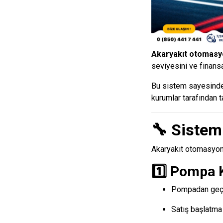
Akaryakıt otomasy
seviyesini ve finansa
Bu sistem sayesinde 
kurumlar tarafından ta
🔧 Sistem 
Akaryakıt otomasyon
1️⃣ Pompa 
Pompadan geçen
Satış başlatma 