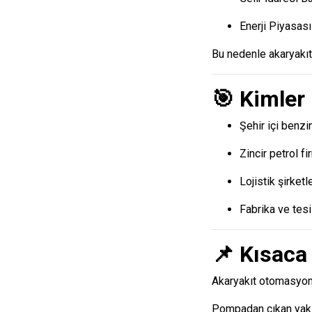
Enerji Piyasa
Bu nedenle akaryakıt
🎯 Kimler 
Şehir içi benzi
Zincir petrol fi
Lojistik şirketle
Fabrika ve tesi
📌 Kısaca
Akaryakıt otomasyon
Pompadan çıkan yakıt