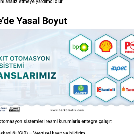
ğını analiz etmeye yardımcı olur
e’de Yasal Boyut
 otomasyon sistemleri resmi kurumlarla entegre çalışır:
aşkanlığı
(GİB) – Vergisel kayıt ve bildirim