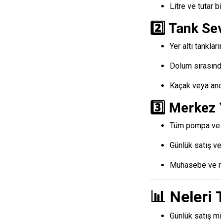
Litre ve tutar b
2️⃣ Tank S
Yer altı tanklar
Dolum sırasında
Kaçak veya ano
3️⃣ Merkez 
Tüm pompa ve ta
Günlük satış ve 
Muhasebe ve re
📊 Neleri 
Günlük satış mik