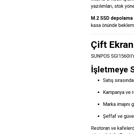
yazılımları, stok yön
M.2 SSD depolama
kasa önünde bekleme
Çift Ekran
SUNPOS SGI1560II’ni
İşletmeye S
Satış sırasında
Kampanya ve r
Marka imajını 
Şeffaf ve güven
Restoran ve kafeler