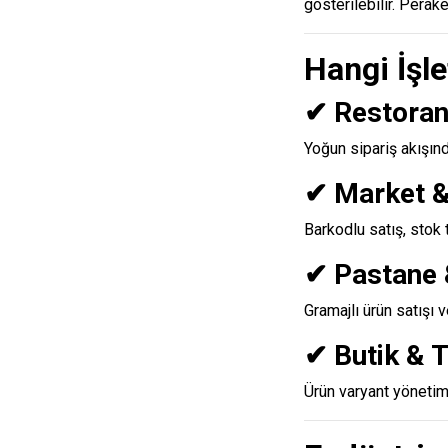
gösterilebilir. Perak
Hangi İşl
✔ Restoran
Yoğun sipariş akışınd
✔ Market 
Barkodlu satış, stok t
✔ Pastane 
Gramajlı ürün satışı 
✔ Butik & T
Ürün varyant yönetim