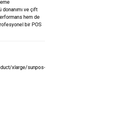
öneme
lü donanımı ve çift
 performans hem de
profesyonel bir POS