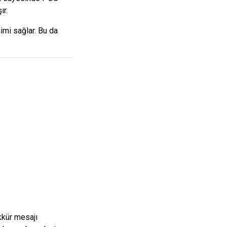
ır.
şimi sağlar. Bu da
kkür mesajı