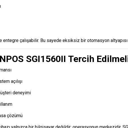
ı
le entegre çalışabilir. Bu sayede eksiksiz bir otomasyon altyapısı k
POS SGI1560II Tercih Edilmel
rmansı
stem açılışı
müşteri deneyimi
llanım
asa çözümü
ihazı yalnızca bir bilgisayar değildir; operasyonun merkezidir. SG