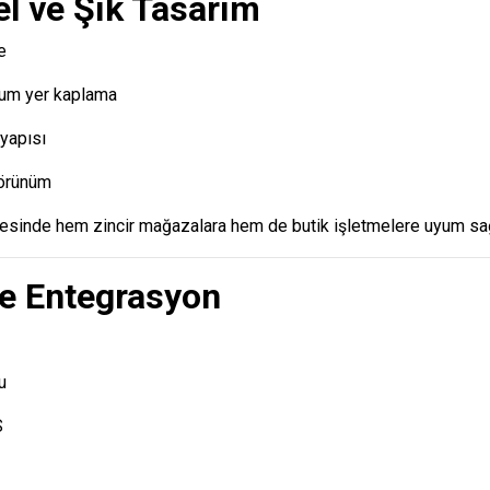
el ve Şık Tasarım
e
um yer kaplama
yapısı
örünüm
esinde hem zincir mağazalara hem de butik işletmelere uyum sağ
ve Entegrasyon
u
S