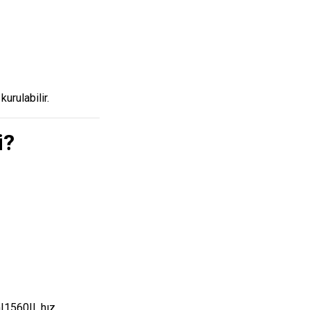
urulabilir.
i?
I1560II, hız,