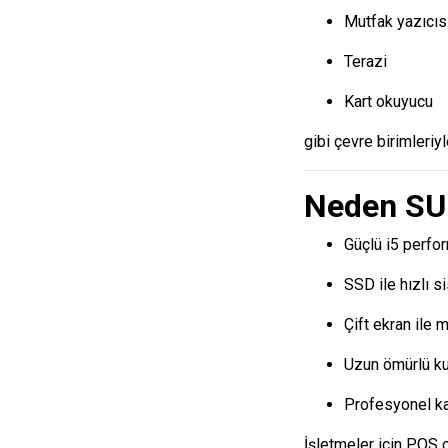
Mutfak yazıcıs
Terazi
Kart okuyucu
gibi çevre birimleriy
Neden SUN
Güçlü i5 perfo
SSD ile hızlı si
Çift ekran ile 
Uzun ömürlü ku
Profesyonel k
İşletmeler için POS c