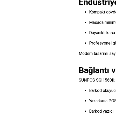
Endüstriy
Kompakt gövd
Masada minim
Dayanıklı kasa 
Profesyonel g
Modern tasarımı say
Bağlantı 
SUNPOS SGI1560II;
Barkod okuyuc
Yazarkasa PO
Barkod yazıcı