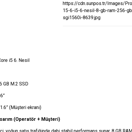
Core i5 6. Nesil
6 GB M.2 SSD
6”
1.6” (Müşteri ekranı)
tasarım (Operatör + Müşteri)
lemci, yoğun satış trafiğinde dahi stabil performans sunar. 8 GB 