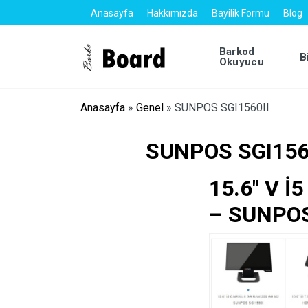
Anasayfa
Hakkımızda
Bayilik Formu
Blog
Barkod
B
Okuyucu
Anasayfa
»
Genel
»
SUNPOS SGI1560II
SUNPOS SGI156
15.6″ V İ
– SUNPOS