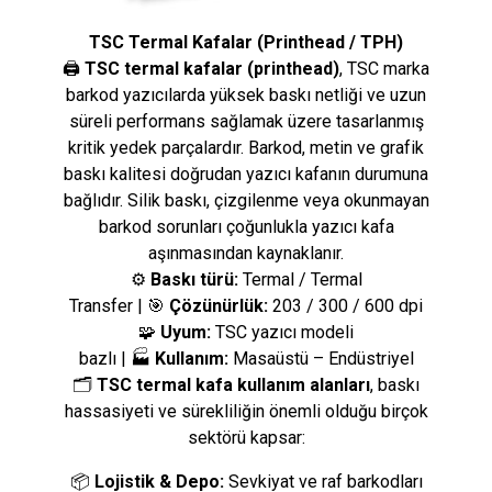
TSC Termal Kafalar (Printhead / TPH)
🖨️
TSC termal kafalar (printhead)
, TSC marka
barkod yazıcılarda yüksek baskı netliği ve uzun
süreli performans sağlamak üzere tasarlanmış
kritik yedek parçalardır. Barkod, metin ve grafik
baskı kalitesi doğrudan yazıcı kafanın durumuna
bağlıdır. Silik baskı, çizgilenme veya okunmayan
barkod sorunları çoğunlukla yazıcı kafa
aşınmasından kaynaklanır.
⚙️
Baskı türü:
Termal / Termal
Transfer | 🎯
Çözünürlük:
203 / 300 / 600 dpi
🧩
Uyum:
TSC yazıcı modeli
bazlı | 🏭
Kullanım:
Masaüstü – Endüstriyel
🗂️
TSC termal kafa kullanım alanları
, baskı
hassasiyeti ve sürekliliğin önemli olduğu birçok
sektörü kapsar:
📦
Lojistik & Depo:
Sevkiyat ve raf barkodları