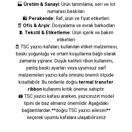
🏭
Üretim & Sanayi:
Ürün tanımlama, seri ve lot
numarası baskıları
🛍️
Perakende:
Raf, ürün ve fiyat etiketleri
🧾
Ofis & Arşiv:
Dosyalama ve evrak barkodları
🧵
Tekstil & Etiketleme:
Ürün içerik ve bakım
etiketleri
🧾 TSC yazıcı kafaları; kullanılan etiket malzemesi,
baskı yoğunluğu ve ortam koşullarına bağlı olarak
zamanla yıpranır. Düşük kaliteli ribon kullanımı,
yanlış baskı ayarları veya uyumsuz sarf
malzemeleri yazıcı kafa ömrünü önemli ölçüde
kısaltabilir. Bu nedenle doğru
termal transfer
ribbon
kullanımı kritik öneme sahiptir.
🖨️ TSC yazıcı kafası ararken, yazıcınızın model
tipini de baz almanız önemlidir. Aşağıdaki
bağlantılardan **doğru TSC yazıcı ailesini**
seçerek uyumlu kafalara ulaşabilirsiniz