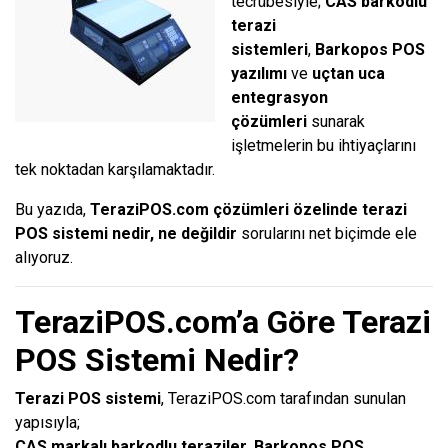
tecrübesiyle;
CAS barkodlu
terazi
sistemleri
,
Barkopos POS
yazılımı
ve
uçtan uca
entegrasyon
çözümleri
sunarak
işletmelerin bu ihtiyaçlarını
tek noktadan karşılamaktadır.
Bu yazıda,
TeraziPOS.com çözümleri özelinde terazi
POS sistemi nedir, ne değildir
sorularını net biçimde ele
alıyoruz.
TeraziPOS.com’a Göre Terazi
POS Sistemi Nedir?
Terazi POS sistemi
, TeraziPOS.com tarafından sunulan
yapısıyla;
CAS markalı barkodlu teraziler
,
Barkopos POS