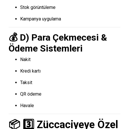
Stok görüntüleme
Kampanya uygulama
💰 D) Para Çekmecesi &
Ödeme Sistemleri
Nakit
Kredi kartı
Taksit
QR ödeme
Havale
📦 3️⃣ Züccaciyeye Özel