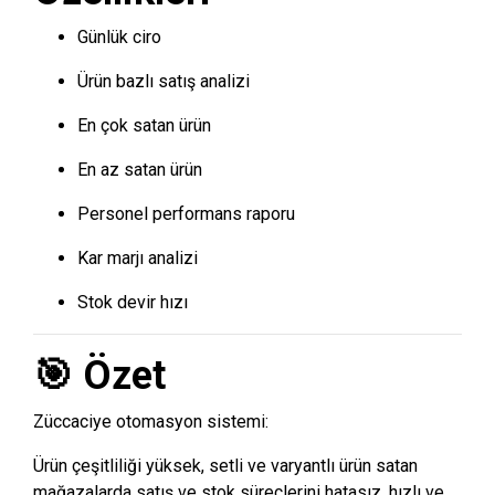
Günlük ciro
Ürün bazlı satış analizi
En çok satan ürün
En az satan ürün
Personel performans raporu
Kar marjı analizi
Stok devir hızı
🎯 Özet
Züccaciye otomasyon sistemi:
Ürün çeşitliliği yüksek, setli ve varyantlı ürün satan
mağazalarda satış ve stok süreçlerini hatasız, hızlı ve